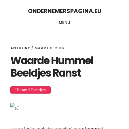
Skip
Skip
ONDERNEMERSPAGINA.EU
to
to
MENU
content
primary
sidebar
ANTHONY
/
MAART 6, 2016
Waarde Hummel
Beeldjes Ranst
Hummel Beeldjes
is een leuke website speciaal voor
hummel