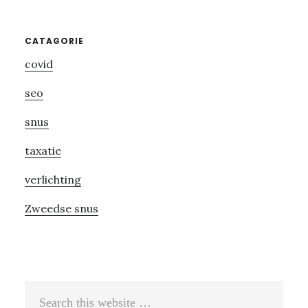
Primary
CATAGORIE
covid
Sidebar
seo
snus
taxatie
verlichting
Zweedse snus
Search