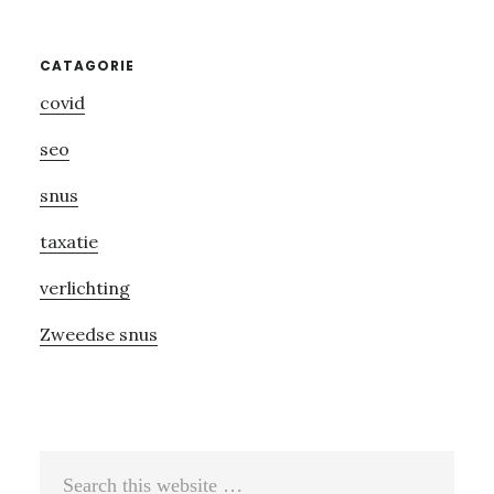
Primary
CATAGORIE
covid
Sidebar
seo
snus
taxatie
verlichting
Zweedse snus
Search