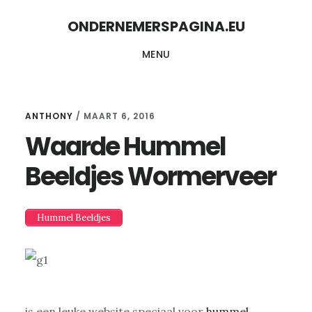
Skip
Skip
ONDERNEMERSPAGINA.EU
to
to
MENU
content
primary
sidebar
ANTHONY
/
MAART 6, 2016
Waarde Hummel
Beeldjes Wormerveer
Hummel Beeldjes
is een leuke website speciaal voor
hummel