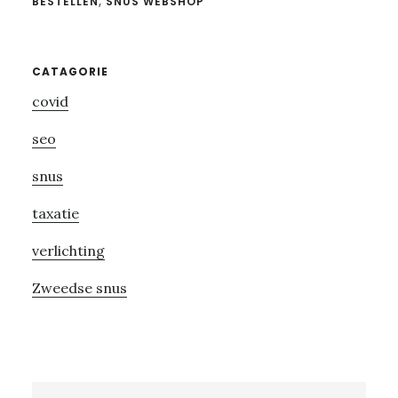
BESTELLEN
,
SNUS WEBSHOP
Primary
CATAGORIE
covid
Sidebar
seo
snus
taxatie
verlichting
Zweedse snus
Search