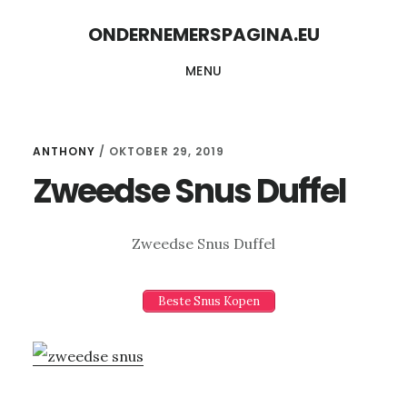
Skip
Skip
ONDERNEMERSPAGINA.EU
to
to
MENU
content
primary
sidebar
ANTHONY
/
OKTOBER 29, 2019
Zweedse Snus Duffel
Zweedse Snus Duffel
Beste Snus Kopen