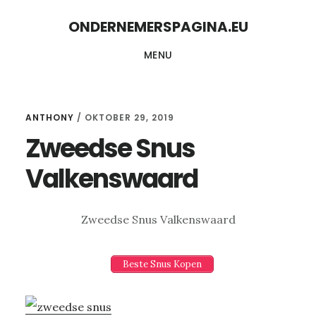
Skip
Skip
ONDERNEMERSPAGINA.EU
to
to
MENU
content
primary
sidebar
ANTHONY
/
OKTOBER 29, 2019
Zweedse Snus
Valkenswaard
Zweedse Snus Valkenswaard
Beste Snus Kopen