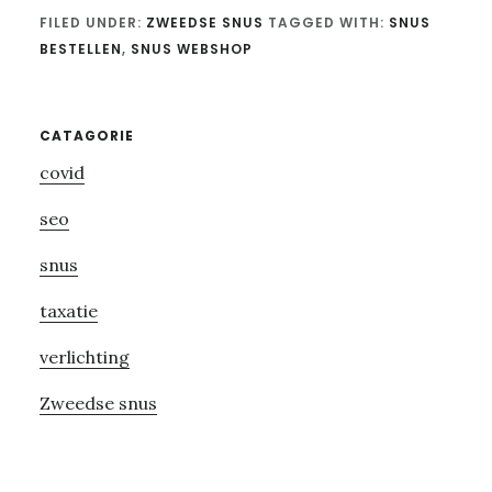
FILED UNDER:
ZWEEDSE SNUS
TAGGED WITH:
SNUS
BESTELLEN
,
SNUS WEBSHOP
Primary
CATAGORIE
covid
Sidebar
seo
snus
taxatie
verlichting
Zweedse snus