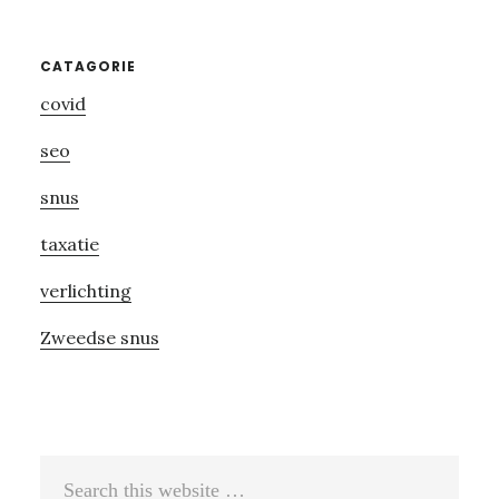
Primary
CATAGORIE
covid
Sidebar
seo
snus
taxatie
verlichting
Zweedse snus
Search