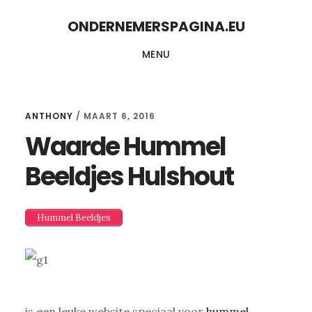
Skip
Skip
ONDERNEMERSPAGINA.EU
to
to
MENU
content
primary
sidebar
ANTHONY
/
MAART 6, 2016
Waarde Hummel
Beeldjes Hulshout
Hummel Beeldjes
is een leuke website speciaal voor
hummel