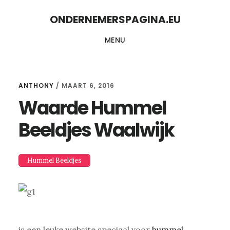
Skip
Skip
ONDERNEMERSPAGINA.EU
to
to
MENU
content
primary
sidebar
ANTHONY
/
MAART 6, 2016
Waarde Hummel
Beeldjes Waalwijk
Hummel Beeldjes
is een leuke website speciaal voor
hummel