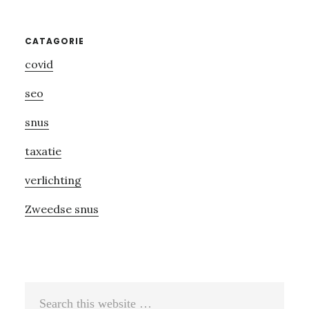
Primary
CATAGORIE
covid
Sidebar
seo
snus
taxatie
verlichting
Zweedse snus
Search